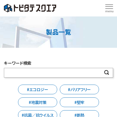
menu
製品一覧
キーワード検索
#エコロジー
#バリアフリー
#地震対策
#堅牢
#抗菌／抗ウイルス
#断熱