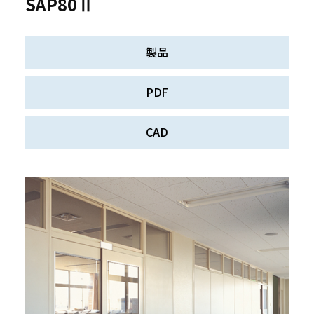
SAP80Ⅱ
製品
PDF
CAD