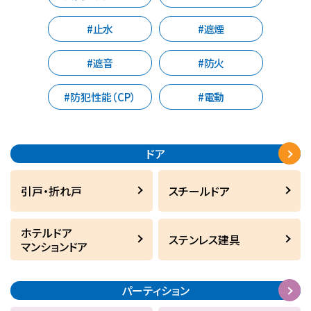
#止水
#遮煙
#遮音
#防火
#防犯性能（CP）
#電動
ドア
引戸・折れ戸
スチールドア
ホテルドア
ステンレス建具
マンションドア
パーティション