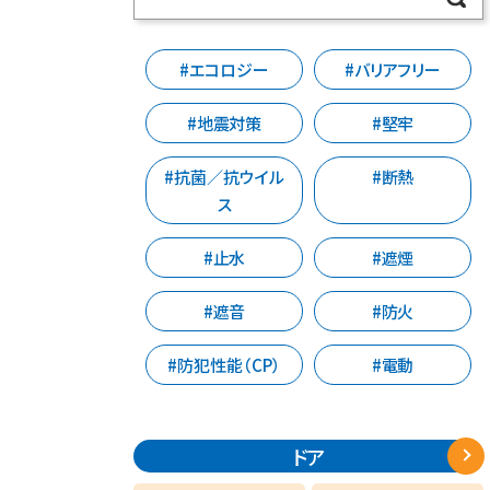
#エコロジー
#バリアフリー
#地震対策
#堅牢
#抗菌／抗ウイル
#断熱
ス
#止水
#遮煙
#遮音
#防火
#防犯性能（CP）
#電動
ドア