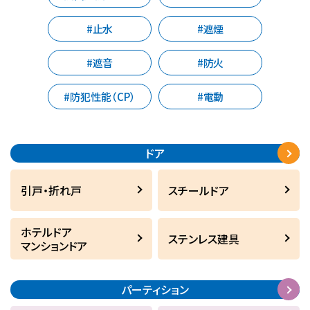
#止水
#遮煙
#遮音
#防火
#防犯性能（CP）
#電動
ドア
引戸・折れ戸
スチールドア
ホテルドア
ステンレス建具
マンションドア
パーティション