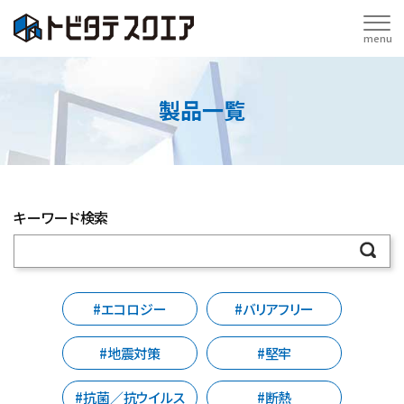
menu
製品一覧
キーワード検索
#エコロジー
#バリアフリー
#地震対策
#堅牢
#抗菌／抗ウイルス
#断熱