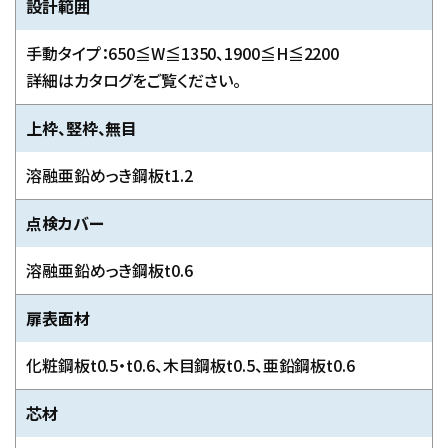
設計範囲
手動タイプ：650≦W≦1350、1900≦H≦2200
詳細はカタログをご覧ください。
上枠、竪枠、無目
溶融亜鉛めっき鋼板t1.2
点検カバー
溶融亜鉛めっき鋼板t0.6
扉表面材
化粧鋼板t0.5・t0.6、木目鋼板t0.5、亜鉛鋼板t0.6
芯材