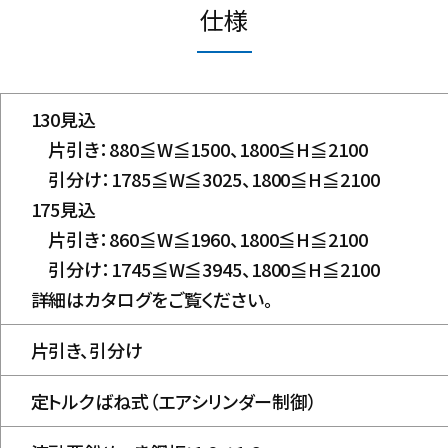
仕様
130見込
片引き：880≦W≦1500、1800≦H≦2100
引分け：1785≦W≦3025、1800≦H≦2100
175見込
片引き：860≦W≦1960、1800≦H≦2100
引分け：1745≦W≦3945、1800≦H≦2100
詳細はカタログをご覧ください。
片引き、引分け
定トルクばね式（エアシリンダー制御）